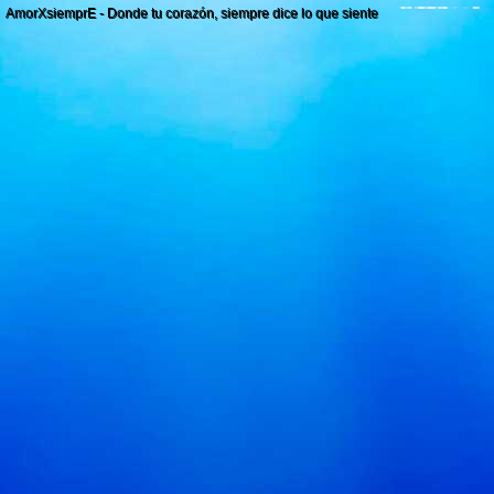
AmorXsiemprE - Donde tu corazón, siempre dice lo que siente